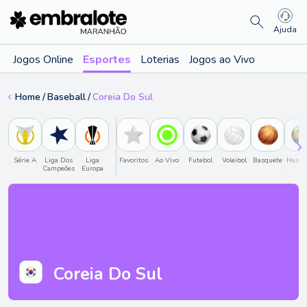
Ajuda
Jogos Online
Esportes
Loterias
Jogos ao Vivo
Home
Baseball
Coreia Do Sul
Série A
Liga Dos
Liga
Favoritos
Ao Vivo
Futebol
Voleibol
Basquete
Hande
Campeões
Europa
Coreia Do Sul