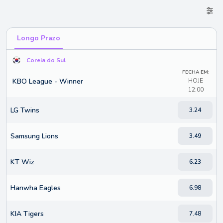
Longo Prazo
Coreia do Sul
FECHA EM:
KBO League - Winner
HOJE
12:00
LG Twins
3.24
Samsung Lions
3.49
KT Wiz
6.23
Hanwha Eagles
6.98
KIA Tigers
7.48