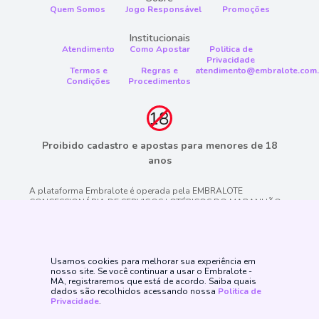
Quem Somos
Jogo Responsável
Promoções
Institucionais
Atendimento
Como Apostar
Politica de
Privacidade
Termos e
Regras e
atendimento@embralote.com.
Condições
Procedimentos
Proibido cadastro e apostas para menores de 18
anos
A plataforma Embralote é operada pela EMBRALOTE
CONCESSIONÁRIA DE SERVIÇOS LOTÉRICOS DO MARANHÃO
SPE S/A, CNPJ/MF n.° 46.709.348/0001-53, empresa devidamente
constituída e licenciada pelas autoridades reguladoras do
Governo do Estado do Maranhão sob o número de autorização
pelo PROCESSO ADMINISTRATIVO N° 142059/2021/MAPA e
CONTRATO N°07/2024/DL/MAPA. emitido pela LOTEMA. Jogo é
Usamos cookies para melhorar sua experiência em
proibido a menores de 18 anos, oferece risco de grandes perdas
nosso site. Se você continuar a usar o Embralote -
MA, registraremos que está de acordo. Saiba quais
financeiras e em excesso podem causar riscos à saúde. Veja
dados são recolhidos acessando nossa
Politica de
nossa página de Jogo Responsável para mais detalhes e as
Privacidade
.
ferramentas disponíveis. Jogue com responsabilidade.