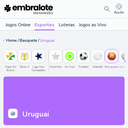
Ajuda
Jogos Online
Esportes
Loterias
Jogos ao Vivo
Home
Basquete
Uruguai
Copa Do
Série A
Liga Dos
Favoritos
Ao Vivo
Futebol
Voleibol
Basquete
Hande
Brasil
Campeões
Uruguai