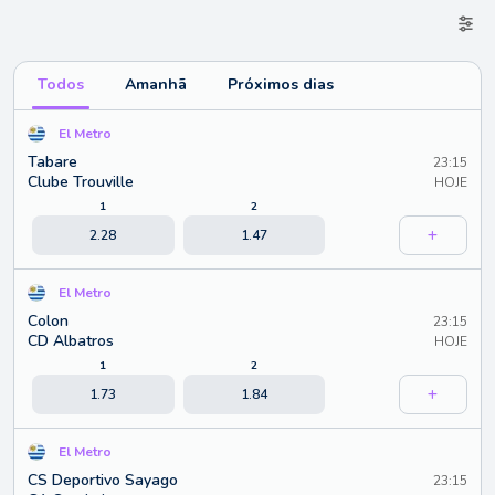
Todos
Amanhã
Próximos dias
El Metro
Tabare
23:15
Clube Trouville
HOJE
1
2
2.28
1.47
El Metro
Colon
23:15
CD Albatros
HOJE
1
2
1.73
1.84
El Metro
CS Deportivo Sayago
23:15