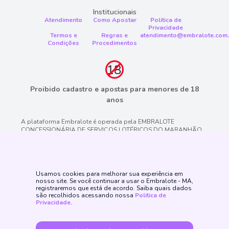
Institucionais
Atendimento
Como Apostar
Politica de
Privacidade
Termos e
Regras e
atendimento@embralote.com.
Condições
Procedimentos
Proibido cadastro e apostas para menores de 18
anos
A plataforma Embralote é operada pela EMBRALOTE
CONCESSIONÁRIA DE SERVIÇOS LOTÉRICOS DO MARANHÃO
SPE S/A, CNPJ/MF n.° 46.709.348/0001-53, empresa devidamente
constituída e licenciada pelas autoridades reguladoras do
Governo do Estado do Maranhão sob o número de autorização
pelo PROCESSO ADMINISTRATIVO N° 142059/2021/MAPA e
CONTRATO N°07/2024/DL/MAPA. emitido pela LOTEMA. Jogo é
Usamos cookies para melhorar sua experiência em
proibido a menores de 18 anos, oferece risco de grandes perdas
nosso site. Se você continuar a usar o Embralote - MA,
financeiras e em excesso podem causar riscos à saúde. Veja
registraremos que está de acordo. Saiba quais dados
são recolhidos acessando nossa
Politica de
nossa página de Jogo Responsável para mais detalhes e as
Privacidade
.
ferramentas disponíveis. Jogue com responsabilidade.