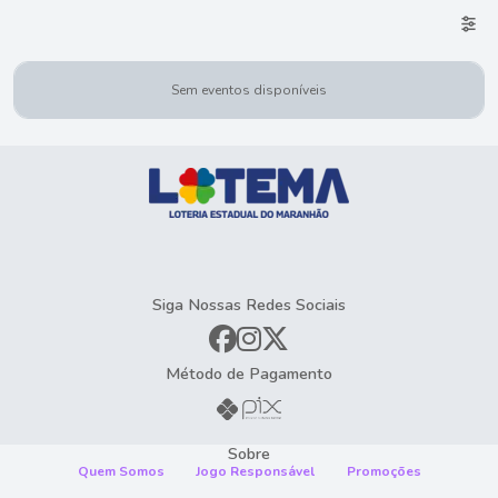
Sem eventos disponíveis
Siga Nossas Redes Sociais
Método de Pagamento
Sobre
Quem Somos
Jogo Responsável
Promoções