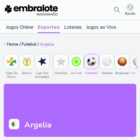
Ajuda
Jogos Online
Esportes
Loterias
Jogos ao Vivo
Home
Futebol
Argelia
Copa Do
Série A
Liga Dos
Favoritos
Ao Vivo
Futebol
Voleibol
Basquete
Hande
Brasil
Campeões
Argelia