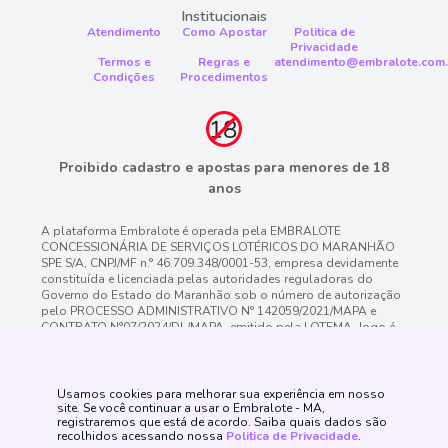
Institucionais
Atendimento
Como Apostar
Politica de
Privacidade
Termos e
Regras e
atendimento@embralote.com.
Condições
Procedimentos
Proibido cadastro e apostas para menores de 18
anos
A plataforma Embralote é operada pela EMBRALOTE
CONCESSIONÁRIA DE SERVIÇOS LOTÉRICOS DO MARANHÃO
SPE S/A, CNPJ/MF n.° 46.709.348/0001-53, empresa devidamente
constituída e licenciada pelas autoridades reguladoras do
Governo do Estado do Maranhão sob o número de autorização
pelo PROCESSO ADMINISTRATIVO N° 142059/2021/MAPA e
CONTRATO N°07/2024/DL/MAPA. emitido pela LOTEMA. Jogo é
proibido a menores de 18 anos, oferece risco de grandes perdas
financeiras e em excesso podem causar riscos à saúde. Veja
nossa página de Jogo Responsável para mais detalhes e as
ferramentas disponíveis. Jogue com responsabilidade.
Usamos cookies para melhorar sua experiência em nosso
site. Se você continuar a usar o Embralote - MA,
registraremos que está de acordo. Saiba quais dados são
recolhidos acessando nossa
Politica de Privacidade
.