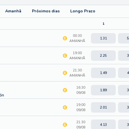
Amanhã
Próximos dias
Longo Prazo
1
00:30
1.31
5
AMANHÃ
19:00
2.25
3
AMANHÃ
21:30
1.49
4
AMANHÃ
16:30
1.89
3
09/08
ión
19:00
2.01
3
09/08
21:30
4.13
3
09/08