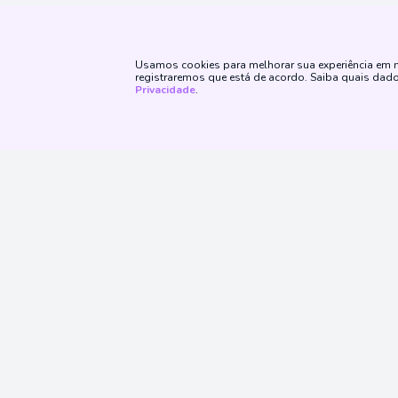
Bolívia
Bulgária
Usamos cookies para melhorar sua experiência em no
Canadá
registraremos que está de acordo. Saiba quais da
Privacidade
.
Cazaquistão
Chile
Chile - Futebol
Primeira B
Siga No
Primeira Divisão
Primeira Divisão - Feminino
China
Chipre
Sobre
Quem Somos
Jogo Responsável
Promoções
Colômbia
Proibido cadastro e apostas para menores 
Coreia do Sul
Costa Rica
A plataforma Embralote é operada pela EMBRALOTE CON