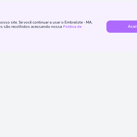
sso site. Se você continuar a usar o Embralote - MA,
Acei
dos são recolhidos acessando nossa
Politica de
Método de Pagamento
ssas Redes Sociais
Institucionais
Atendimento
Como Apostar
Politica de Priva
atendimento@embralote.com.br
de 18 anos
Powered by
CESSIONÁRIA DE SERVIÇOS