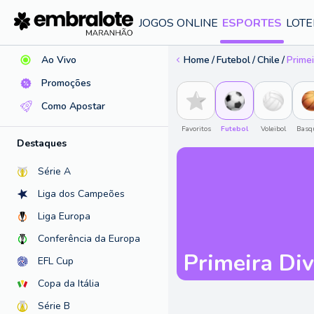
Ajuda
JOGOS ONLINE
ESPORTES
LOTE
Ao Vivo
Home
Futebol
Chile
Primei
Promoções
Como Apostar
Favoritos
Futebol
Voleibol
Basq
Destaques
Série A
Liga dos Campeões
Liga Europa
Conferência da Europa
Primeira Div
EFL Cup
Copa da Itália
Série B