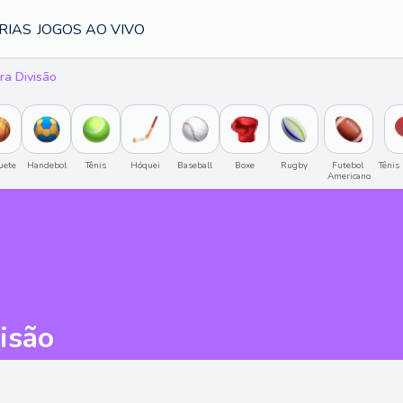
RIAS
JOGOS AO VIVO
ra Divisão
uete
Handebol
Tênis
Hóquei
Baseball
Boxe
Rugby
Futebol 
Tênis
Americano
isão