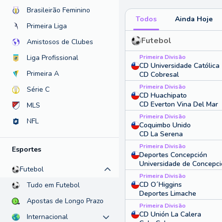
Brasileirão Feminino
Todos
Ainda Hoje
Primeira Liga
Futebol
Amistosos de Clubes
Primeira Divisão
Liga Profissional
CD Universidade Católica
Primeira A
CD Cobresal
Primeira Divisão
Série C
CD Huachipato
CD Everton Vina Del Mar
MLS
Primeira Divisão
NFL
Coquimbo Unido
CD La Serena
Primeira Divisão
Esportes
Deportes Concepción
Universidade de Concepc
Futebol
Primeira Divisão
CD O´Higgins
Tudo em Futebol
Deportes Limache
Apostas de Longo Prazo
Primeira Divisão
CD Unión La Calera
Internacional