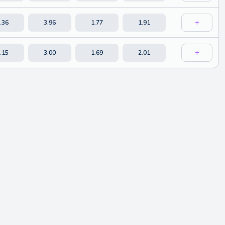
.36
3.96
1.77
1.91
.15
3.00
1.69
2.01