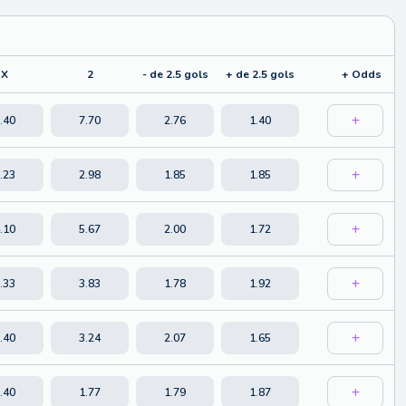
X
2
- de 2.5 gols
+ de 2.5 gols
+ Odds
.40
7.70
2.76
1.40
.23
2.98
1.85
1.85
.10
5.67
2.00
1.72
.33
3.83
1.78
1.92
.40
3.24
2.07
1.65
.40
1.77
1.79
1.87