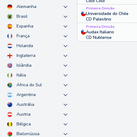
Colo Colo
Alemanha
Primeira Divisão
Universidade do Chile
Brasil
CD Palestino
Espanha
Primeira Divisão
Audax Italiano
França
CD Nublense
Holanda
Inglaterra
Islândia
Itália
África do Sul
Argentina
Austrália
Áustria
Bélgica
Bielorrússia