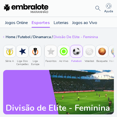
Ajuda
Jogos Online
Esportes
Loterias
Jogos ao Vivo
Home
Futebol
Dinamarca
Divisão De Elite - Feminina
Série A
Liga Dos
Liga
Favoritos
Ao Vivo
Futebol
Voleibol
Basquete
Hande
Campeões
Europa
Divisão de Elite - Feminina