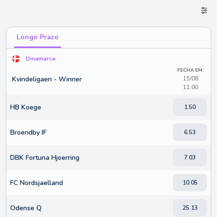
Longo Prazo
Dinamarca
FECHA EM:
Kvindeligaen - Winner
15/08
11:00
HB Koege
1.50
Broendby IF
6.53
DBK Fortuna Hjoerring
7.03
FC Nordsjaelland
10.05
Odense Q
25.13