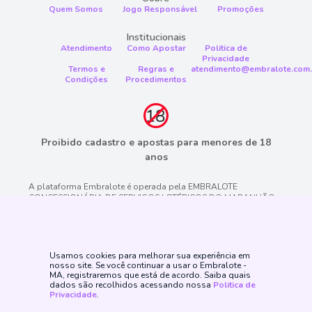
Quem Somos
Jogo Responsável
Promoções
Institucionais
Atendimento
Como Apostar
Politica de
Privacidade
Termos e
Regras e
atendimento@embralote.com.
Condições
Procedimentos
Proibido cadastro e apostas para menores de 18
anos
A plataforma Embralote é operada pela EMBRALOTE
CONCESSIONÁRIA DE SERVIÇOS LOTÉRICOS DO MARANHÃO
SPE S/A, CNPJ/MF n.° 46.709.348/0001-53, empresa devidamente
constituída e licenciada pelas autoridades reguladoras do
Governo do Estado do Maranhão sob o número de autorização
pelo PROCESSO ADMINISTRATIVO N° 142059/2021/MAPA e
CONTRATO N°07/2024/DL/MAPA. emitido pela LOTEMA. Jogo é
Usamos cookies para melhorar sua experiência em
proibido a menores de 18 anos, oferece risco de grandes perdas
nosso site. Se você continuar a usar o Embralote -
MA, registraremos que está de acordo. Saiba quais
financeiras e em excesso podem causar riscos à saúde. Veja
dados são recolhidos acessando nossa
Politica de
nossa página de Jogo Responsável para mais detalhes e as
Privacidade
.
ferramentas disponíveis. Jogue com responsabilidade.