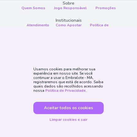
Sobre
Quem Somos
Jogo Responsável
Promoções
Institucionais
Atendimento
Como Apostar
Politica de
Privacidade
Termos e
Regras e
atendimento@embralote.com.
Condições
Procedimentos
Proibido cadastro e apostas para menores de 18
Usamos cookies para melhorar sua
anos
experiência em nosso site. Se você
continuar a usar o Embralote - MA,
registraremos que está de acordo. Saiba
A plataforma Embralote é operada pela EMBRALOTE
quais dados são recolhidos acessando
nossa
Politica de Privacidade
.
CONCESSIONÁRIA DE SERVIÇOS LOTÉRICOS DO MARANHÃO
SPE S/A, CNPJ/MF n.° 46.709.348/0001-53, empresa devidamente
constituída e licenciada pelas autoridades reguladoras do
Governo do Estado do Maranhão sob o número de autorização
Aceitar todos os cookies
pelo PROCESSO ADMINISTRATIVO N° 142059/2021/MAPA e
CONTRATO N°07/2024/DL/MAPA. emitido pela LOTEMA. Jogo é
Limpar cookies e sair
proibido a menores de 18 anos, oferece risco de grandes perdas
financeiras e em excesso podem causar riscos à saúde. Veja
nossa página de Jogo Responsável para mais detalhes e as
ferramentas disponíveis. Jogue com responsabilidade.