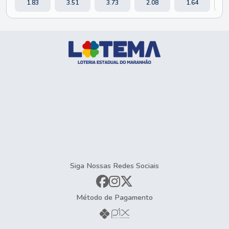
1.83
3.51
3.73
2.08
1.64
Siga Nossas Redes Sociais
Método de Pagamento