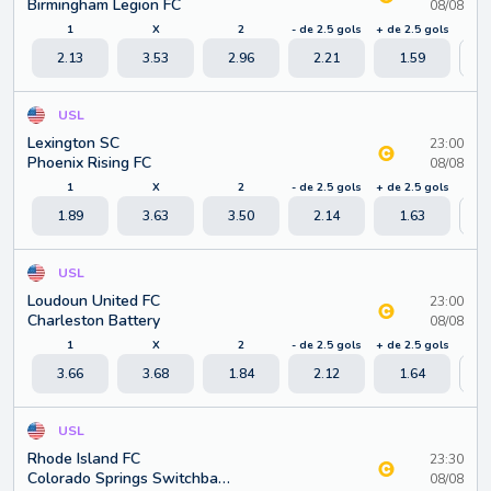
Birmingham Legion FC
08/08
1
X
2
- de 2.5 gols
+ de 2.5 gols
2.13
3.53
2.96
2.21
1.59
USL
Lexington SC
23:00
Phoenix Rising FC
08/08
1
X
2
- de 2.5 gols
+ de 2.5 gols
1.89
3.63
3.50
2.14
1.63
USL
Loudoun United FC
23:00
Charleston Battery
08/08
1
X
2
- de 2.5 gols
+ de 2.5 gols
3.66
3.68
1.84
2.12
1.64
USL
Rhode Island FC
23:30
Colorado Springs Switchbacks FC
08/08