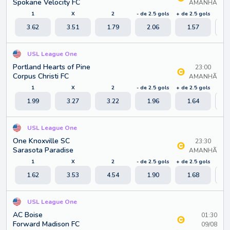
Spokane Velocity FC
AMANHÃ
1
X
2
- de 2.5 gols
+ de 2.5 gols
3.62
3.51
1.79
2.06
1.57
USL League One
Portland Hearts of Pine
23:00
Corpus Christi FC
AMANHÃ
1
X
2
- de 2.5 gols
+ de 2.5 gols
1.99
3.27
3.22
1.96
1.64
USL League One
One Knoxville SC
23:30
Sarasota Paradise
AMANHÃ
1
X
2
- de 2.5 gols
+ de 2.5 gols
1.62
3.53
4.54
1.90
1.68
USL League One
AC Boise
01:30
Forward Madison FC
09/08