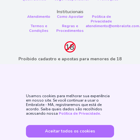
Institucionais
Atendimento
Como Apostar
Politica de
Privacidade
Termos e
Regras e
atendimento@embralote.com.
Condições
Procedimentos
Proibido cadastro e apostas para menores de 18
anos
A plataforma Embralote é operada pela EMBRALOTE
CONCESSIONÁRIA DE SERVIÇOS LOTÉRICOS DO MARANHÃO
SPE S/A, CNPJ/MF n.° 46.709.348/0001-53, empresa devidamente
constituída e licenciada pelas autoridades reguladoras do
Usamos cookies para melhorar sua experiência
Governo do Estado do Maranhão sob o número de autorização
em nosso site. Se você continuar a usar o
pelo PROCESSO ADMINISTRATIVO N° 142059/2021/MAPA e
Embralote - MA, registraremos que está de
CONTRATO N°07/2024/DL/MAPA. emitido pela LOTEMA. Jogo é
acordo. Saiba quais dados são recolhidos
acessando nossa
Politica de Privacidade
.
proibido a menores de 18 anos, oferece risco de grandes perdas
financeiras e em excesso podem causar riscos à saúde. Veja
nossa página de Jogo Responsável para mais detalhes e as
ferramentas disponíveis. Jogue com responsabilidade.
Aceitar todos os cookies