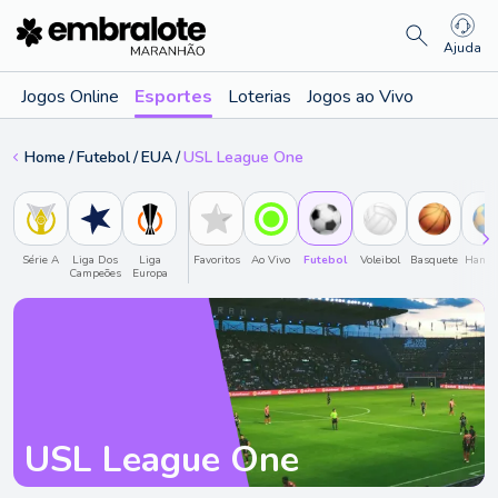
Ajuda
Jogos Online
Esportes
Loterias
Jogos ao Vivo
Home
Futebol
EUA
USL League One
Série A
Liga Dos
Liga
Favoritos
Ao Vivo
Futebol
Voleibol
Basquete
Hande
Campeões
Europa
USL League One