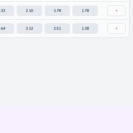
.33
2.10
1.78
1.78
.64
3.13
2.51
1.38