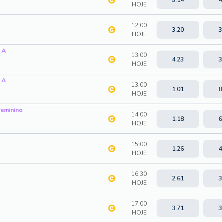
HOJE
12:00
3.20
3
HOJE
 A
13:00
4.23
3
HOJE
 A
13:00
1.01
8
HOJE
Feminino
14:00
1.18
6
HOJE
15:00
1.26
4
HOJE
16:30
2.61
3
HOJE
17:00
3.71
3
HOJE