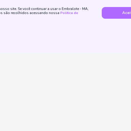
sso site. Se você continuar a usar o Embralote - MA,
Acei
dos são recolhidos acessando nossa
Politica de
Método de Pagamento
ssas Redes Sociais