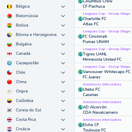
Columbus Crew
CF Pachuca
Bélgica
Leagues Cup - Group Stage
Bielorrússia
Charlotte FC
Atlas FC
Bolívia
Leagues Cup - Group Stage
Bósnia e Herzegovina
FC Cincinnati
Pumas UNAM
Bulgária
Leagues Cup - Group Stage
Canadá
Tigres UANL
Minnesota United FC
Cazaquistão
Leagues Cup - Group Stage
Vancouver Whitecaps FC
Chile
FC Juarez
China
Amistosos Interclubes
Utebo FC
Chipre
Casetas
Colômbia
Amistosos Interclubes
AD Alcorcón
Coreia do Sul
CDA Navalcarnero
Costa Rica
Amistosos Interclubes
Elche CF
Croácia
Toulouse FC