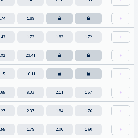
.74
1.89
.43
1.72
1.82
1.72
.92
23.41
.15
10.11
.85
9.33
2.11
1.57
.27
2.37
1.84
1.76
.55
1.79
2.06
1.60