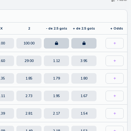
X
2
- de 2.5 gols
+ de 2.5 gols
+ Odds
.00
100.00
.60
29.00
1.12
3.95
.35
1.85
1.79
1.80
.11
2.73
1.95
1.67
.39
2.81
2.17
1.54
.09
1.49
2.18
1.53