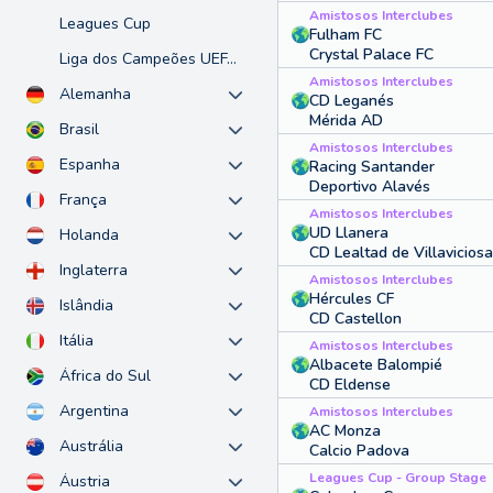
Amistosos Interclubes
Leagues Cup
Fulham FC
Crystal Palace FC
Liga dos Campeões UEFA - Feminino
Amistosos Interclubes
Alemanha
CD Leganés
Mérida AD
Brasil
Amistosos Interclubes
Espanha
Racing Santander
Deportivo Alavés
França
Amistosos Interclubes
UD Llanera
Holanda
CD Lealtad de Villaviciosa
Inglaterra
Amistosos Interclubes
Hércules CF
Islândia
CD Castellon
Itália
Amistosos Interclubes
Albacete Balompié
África do Sul
CD Eldense
Argentina
Amistosos Interclubes
AC Monza
Austrália
Calcio Padova
Leagues Cup - Group Stage
Áustria