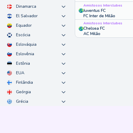
Amistosos Interclubes
Dinamarca
Juventus FC
FC Inter de Milão
El Salvador
Amistosos Interclubes
Equador
Chelsea FC
AC Milão
Escócia
Eslováquia
Eslovênia
Estônia
EUA
Finlândia
Geórgia
Grécia
Guatemala
Honduras
Hungria