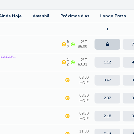
Ainda Hoje
Amanhã
Próximos dias
Longo Prazo
1
5
2º T
7
86:00
2
Copa Centro-Americana CONCACAF - Group D
1
2º T
1.12
4
63:32
0
08:00
3.67
3
HOJE
08:30
2.37
3
HOJE
09:30
2.18
3
HOJE
11:00
5.14
4