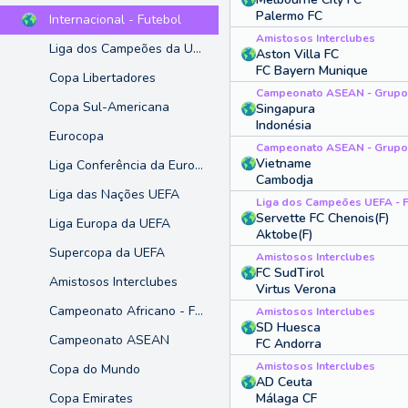
Palermo FC
Internacional - Futebol
Amistosos Interclubes
Liga dos Campeões da UEFA
Aston Villa FC
FC Bayern Munique
Copa Libertadores
Campeonato ASEAN - Grupo
Copa Sul-Americana
Singapura
Indonésia
Eurocopa
Campeonato ASEAN - Grupo
Vietname
Liga Conferência da Europa
Cambodja
Liga das Nações UEFA
Liga dos Campeões UEFA - 
Servette FC Chenois(F)
Liga Europa da UEFA
Aktobe(F)
Supercopa da UEFA
Amistosos Interclubes
FC SudTirol
Amistosos Interclubes
Virtus Verona
Campeonato Africano - Feminino
Amistosos Interclubes
SD Huesca
Campeonato ASEAN
FC Andorra
Amistosos Interclubes
Copa do Mundo
AD Ceuta
Málaga CF
Copa Emirates