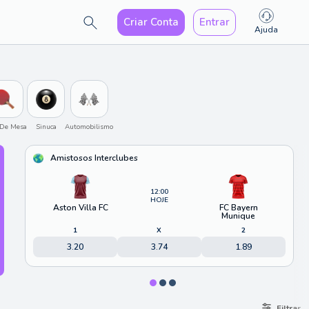
Criar Conta
Entrar
Ajuda
 De Mesa
Sinuca
Automobilismo
Amistosos Interclubes
12:00
HOJE
Aston Villa FC
FC Bayern
Munique
1
X
2
3.20
3.74
1.89
Filtrar