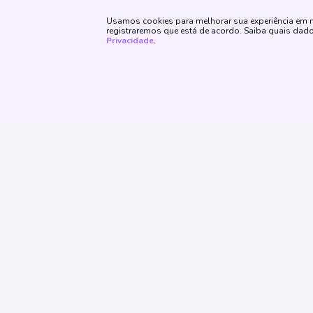
Ilhas Faroé
Usamos cookies para melhorar sua experiência em no
registraremos que está de acordo. Saiba quais da
Índia
Privacidade
.
Irlanda
Irlanda do Norte
Lituânia
Macedônia do Norte
México
Moçambique
Montenegro
Siga No
Nicarágua
Noruega
País de Gales
Paraguai
Peru