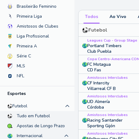
Brasileirão Feminino
Primeira Liga
Todos
Ao Vivo
Amistosos de Clubes
Futebol
Liga Profissional
Leagues Cup - Group Stage
Portland Timbers
Primeira A
Club Puebla
Série C
FC Motagua
MLS
CD Fas
NFL
Amistosos Interclubes
CF Intercity
Villarreal CF B
Esportes
Amistosos Interclubes
UD Almería
Futebol
Córdoba
Amistosos Interclubes
Tudo em Futebol
Racing Santander
Sporting Gijón
Apostas de Longo Prazo
Amistosos Interclubes
Internacional
Melbourne City FC