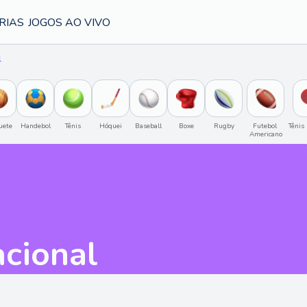
RIAS
JOGOS AO VIVO
l
uete
Handebol
Tênis
Hóquei
Baseball
Boxe
Rugby
Futebol 
Tênis
Americano
Amistosos Interclubes
17:30
HOJE
alace FC
Racing
Deportivo Alavés
Santander
2
1
X
2
acional
.69
2.61
3.41
2.31