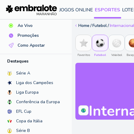
Ajuda
JOGOS ONLINE
ESPORTES
LOTE
Ao Vivo
Home
Futebol
Internaciona
Promoções
Como Apostar
Favoritos
Futebol
Voleibol
Basq
Destaques
Amistosos Interclubes
Série A
Liga dos Campeões
17:00
HOJE
FC Bayern
Fulham FC
Crystal P
Liga Europa
Munique
2
1
X
Conferência da Europa
Intern
1.89
2.31
3.29
2
EFL Cup
Copa da Itália
Série B