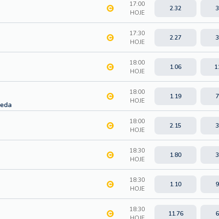
17:00
2.32
3
HOJE
17:30
2.27
3
HOJE
18:00
1.06
1
HOJE
18:00
1.19
7
HOJE
reda
18:00
2.15
3
HOJE
18:30
1.80
3
HOJE
18:30
1.10
9
HOJE
18:30
11.76
6
HOJE