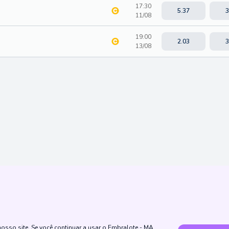
17:30
5.37
3
11/08
19:00
2.03
3
13/08
sso site. Se você continuar a usar o Embralote - MA,