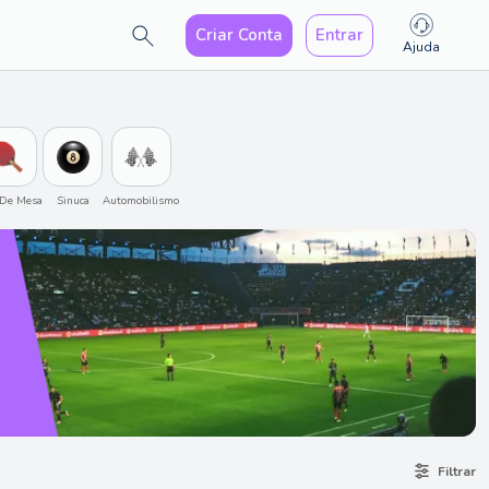
Criar Conta
Entrar
Ajuda
 De Mesa
Sinuca
Automobilismo
Filtrar