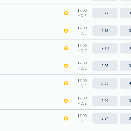
17:00
3.72
3
HOJE
17:00
2.15
3
HOJE
17:00
2.18
3
HOJE
17:00
2.03
3
HOJE
17:00
5.33
4
HOJE
17:00
3.01
3
HOJE
17:00
3.84
3
HOJE