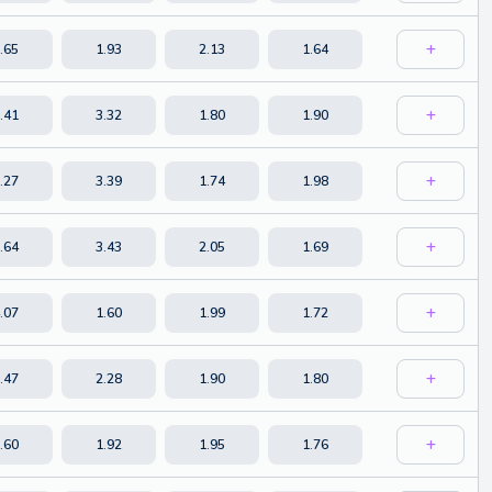
.65
1.93
2.13
1.64
.41
3.32
1.80
1.90
.27
3.39
1.74
1.98
.64
3.43
2.05
1.69
.07
1.60
1.99
1.72
.47
2.28
1.90
1.80
.60
1.92
1.95
1.76