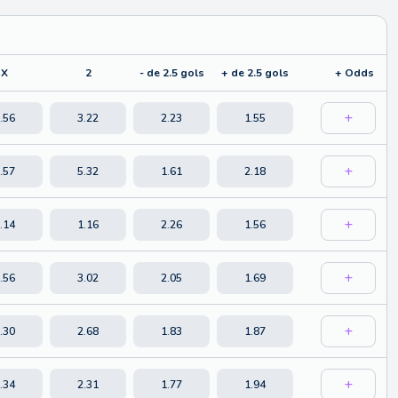
X
2
- de 2.5 gols
+ de 2.5 gols
+ Odds
.56
3.22
2.23
1.55
.57
5.32
1.61
2.18
.14
1.16
2.26
1.56
.56
3.02
2.05
1.69
.30
2.68
1.83
1.87
.34
2.31
1.77
1.94