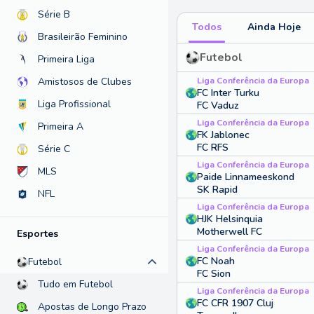
Série B
Todos
Ainda Hoje
Brasileirão Feminino
Futebol
Primeira Liga
Liga Conferência da Europa
Amistosos de Clubes
FC Inter Turku
Liga Profissional
FC Vaduz
Liga Conferência da Europa
Primeira A
FK Jablonec
FC RFS
Série C
Liga Conferência da Europa
MLS
Paide Linnameeskond
SK Rapid
NFL
Liga Conferência da Europa
HJK Helsinquia
Motherwell FC
Esportes
Liga Conferência da Europa
FC Noah
Futebol
FC Sion
Tudo em Futebol
Liga Conferência da Europa
FC CFR 1907 Cluj
Apostas de Longo Prazo