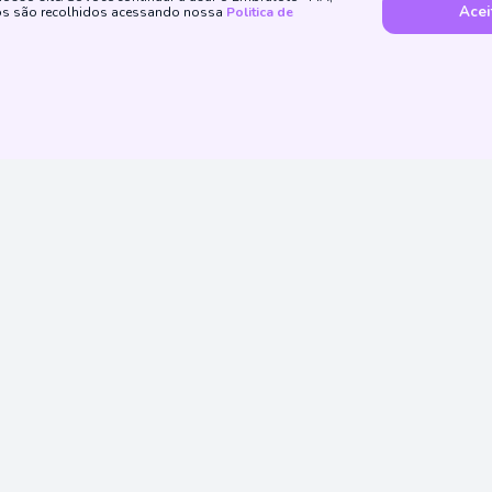
Acei
dos são recolhidos acessando nossa
Politica de
Método de Pagamento
ssas Redes Sociais
Institucionais
Atendimento
Como Apostar
Politica de Priva
atendimento@embralote.com.br