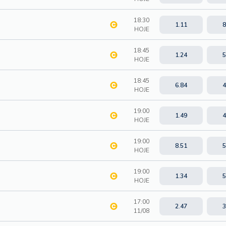
18:30
1.11
8
HOJE
18:45
1.24
5
HOJE
18:45
6.84
4
HOJE
19:00
1.49
4
HOJE
19:00
8.51
5
HOJE
19:00
1.34
5
HOJE
17:00
2.47
3
11/08