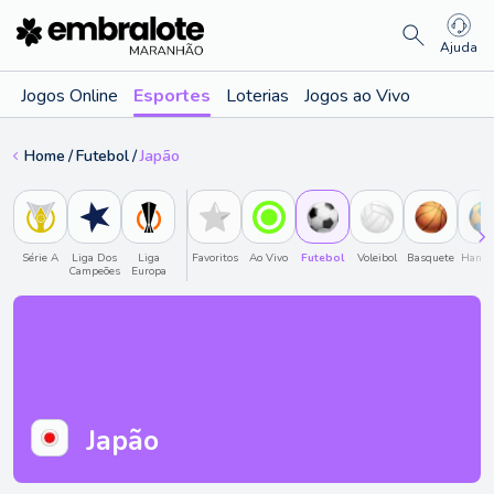
Ajuda
Jogos Online
Esportes
Loterias
Jogos ao Vivo
Home
Futebol
Japão
Série A
Liga Dos
Liga
Favoritos
Ao Vivo
Futebol
Voleibol
Basquete
Hande
Campeões
Europa
Japão