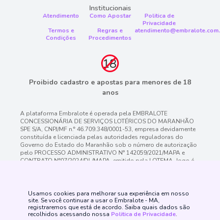
Institucionais
Atendimento
Como Apostar
Politica de
Privacidade
Termos e
Regras e
atendimento@embralote.com.
Condições
Procedimentos
Proibido cadastro e apostas para menores de 18
anos
A plataforma Embralote é operada pela EMBRALOTE
CONCESSIONÁRIA DE SERVIÇOS LOTÉRICOS DO MARANHÃO
SPE S/A, CNPJ/MF n.° 46.709.348/0001-53, empresa devidamente
constituída e licenciada pelas autoridades reguladoras do
Governo do Estado do Maranhão sob o número de autorização
pelo PROCESSO ADMINISTRATIVO N° 142059/2021/MAPA e
CONTRATO N°07/2024/DL/MAPA. emitido pela LOTEMA. Jogo é
proibido a menores de 18 anos, oferece risco de grandes perdas
financeiras e em excesso podem causar riscos à saúde. Veja
nossa página de Jogo Responsável para mais detalhes e as
ferramentas disponíveis. Jogue com responsabilidade.
Usamos cookies para melhorar sua experiência em nosso
site. Se você continuar a usar o Embralote - MA,
registraremos que está de acordo. Saiba quais dados são
recolhidos acessando nossa
Politica de Privacidade
.