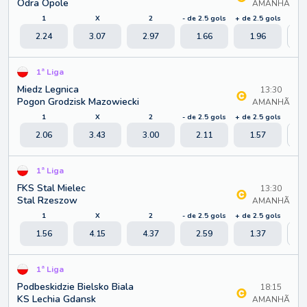
Odra Opole
AMANHÃ
1
X
2
- de 2.5 gols
+ de 2.5 gols
2.24
3.07
2.97
1.66
1.96
1ª Liga
Miedz Legnica
13:30
Pogon Grodzisk Mazowiecki
AMANHÃ
1
X
2
- de 2.5 gols
+ de 2.5 gols
2.06
3.43
3.00
2.11
1.57
1ª Liga
FKS Stal Mielec
13:30
Stal Rzeszow
AMANHÃ
1
X
2
- de 2.5 gols
+ de 2.5 gols
1.56
4.15
4.37
2.59
1.37
1ª Liga
Podbeskidzie Bielsko Biala
18:15
KS Lechia Gdansk
AMANHÃ