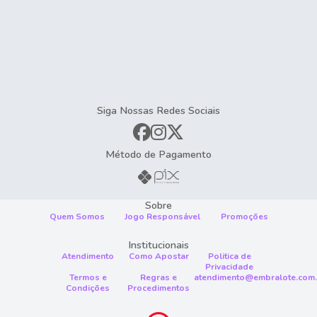
Siga Nossas Redes Sociais
Método de Pagamento
Sobre
Quem Somos
Jogo Responsável
Promoções
Institucionais
Atendimento
Como Apostar
Politica de
Privacidade
Termos e
Regras e
atendimento@embralote.com.
Condições
Procedimentos