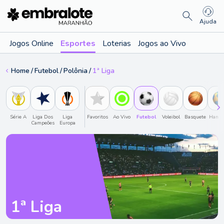
Ajuda
Jogos Online
Esportes
Loterias
Jogos ao Vivo
Home
Futebol
Polônia
1ª Liga
Série A
Liga Dos
Liga
Favoritos
Ao Vivo
Futebol
Voleibol
Basquete
Hande
Campeões
Europa
1ª Liga