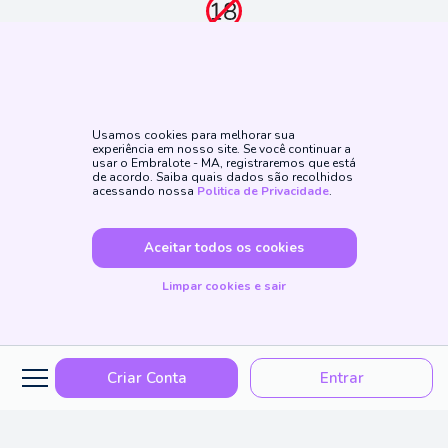
Proibido cadastro e apostas para menores de 18
anos
A plataforma Embralote é operada pela EMBRALOTE
CONCESSIONÁRIA DE SERVIÇOS LOTÉRICOS DO MARANHÃO
Usamos cookies para melhorar sua
SPE S/A, CNPJ/MF n.° 46.709.348/0001-53, empresa devidamente
experiência em nosso site. Se você continuar a
constituída e licenciada pelas autoridades reguladoras do
usar o Embralote - MA, registraremos que está
Governo do Estado do Maranhão sob o número de autorização
de acordo. Saiba quais dados são recolhidos
acessando nossa
Politica de Privacidade
.
pelo PROCESSO ADMINISTRATIVO N° 142059/2021/MAPA e
CONTRATO N°07/2024/DL/MAPA. emitido pela LOTEMA. Jogo é
proibido a menores de 18 anos, oferece risco de grandes perdas
financeiras e em excesso podem causar riscos à saúde. Veja
Aceitar todos os cookies
nossa página de Jogo Responsável para mais detalhes e as
ferramentas disponíveis. Jogue com responsabilidade.
Limpar cookies e sair
Powered by
Criar Conta
Entrar