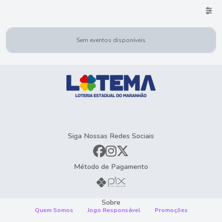
Sem eventos disponíveis
Siga Nossas Redes Sociais
Método de Pagamento
Sobre
Quem Somos
Jogo Responsável
Promoções