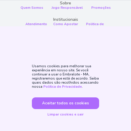
Sobre
Quem Somos
Jogo Responsável
Promoções
Institucionais
Atendimento
Como Apostar
Politica de
Privacidade
Termos e
Regras e
atendimento@embralote.com.
Condições
Procedimentos
Proibido cadastro e apostas para menores de 18
Usamos cookies para melhorar sua
anos
experiência em nosso site. Se você
continuar a usar o Embralote - MA,
registraremos que está de acordo. Saiba
A plataforma Embralote é operada pela EMBRALOTE
quais dados são recolhidos acessando
nossa
Politica de Privacidade
.
CONCESSIONÁRIA DE SERVIÇOS LOTÉRICOS DO MARANHÃO
SPE S/A, CNPJ/MF n.° 46.709.348/0001-53, empresa devidamente
constituída e licenciada pelas autoridades reguladoras do
Governo do Estado do Maranhão sob o número de autorização
Aceitar todos os cookies
pelo PROCESSO ADMINISTRATIVO N° 142059/2021/MAPA e
CONTRATO N°07/2024/DL/MAPA. emitido pela LOTEMA. Jogo é
Limpar cookies e sair
proibido a menores de 18 anos, oferece risco de grandes perdas
financeiras e em excesso podem causar riscos à saúde. Veja
nossa página de Jogo Responsável para mais detalhes e as
ferramentas disponíveis. Jogue com responsabilidade.