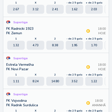
1
X
2
- de 2.5 gols
+ de 2.5 gols
2.67
3.12
2.41
1.62
2.03
Superliga
FK Radnicki 1923
18:00
FK Zemun
HOJE
1
X
2
- de 2.5 gols
+ de 2.5 gols
1.32
4.73
8.38
1.95
1.70
Superliga
Estrela Vermelha
18:00
FK Novi Pazar
HOJE
1
X
2
- de 2.5 gols
+ de 2.5 gols
1.11
8.24
14.80
3.52
1.22
Superliga
FK Vojvodina
18:00
FK Radnik Surdulica
AMANHÃ
1
X
2
- de 2.5 gols
+ de 2.5 gols