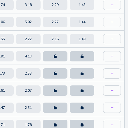
.74
3.18
2.29
1.43
.06
5.02
2.27
1.44
.55
2.22
2.16
1.49
.91
4.13
.73
2.53
.61
2.07
.47
2.51
.71
1.78