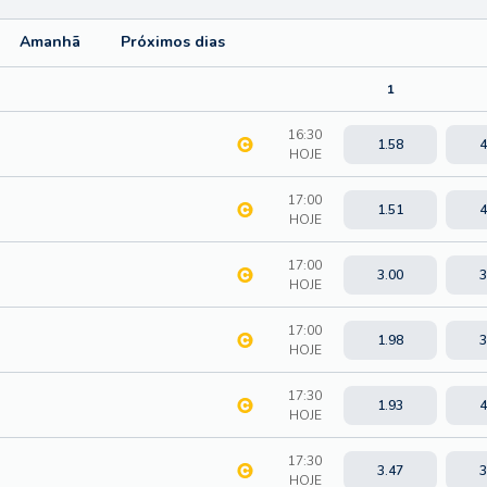
Amanhã
Próximos dias
1
16:30
1.58
4
HOJE
17:00
1.51
4
HOJE
17:00
3.00
3
HOJE
17:00
1.98
3
HOJE
17:30
1.93
4
HOJE
17:30
3.47
3
HOJE