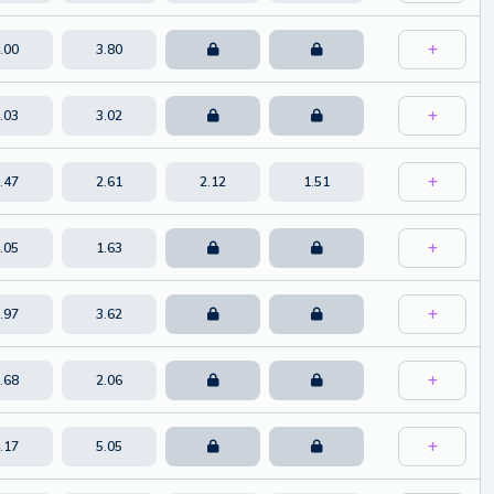
.00
3.80
.03
3.02
.47
2.61
2.12
1.51
.05
1.63
.97
3.62
.68
2.06
.17
5.05