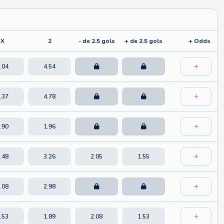
X
2
- de 2.5 gols
+ de 2.5 gols
+ Odds
.04
4.54
.37
4.78
.90
1.96
.48
3.26
2.05
1.55
.08
2.98
.53
1.89
2.08
1.53