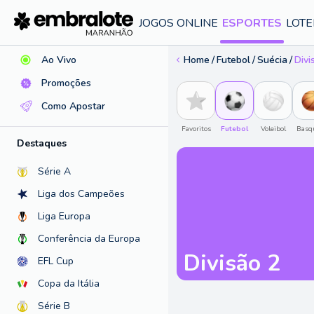
Ajuda
JOGOS ONLINE
ESPORTES
LOTE
Ao Vivo
Home
Futebol
Suécia
Divi
Promoções
Como Apostar
Favoritos
Futebol
Voleibol
Basq
Destaques
Série A
Liga dos Campeões
Liga Europa
Conferência da Europa
Divisão 2
EFL Cup
Copa da Itália
Série B