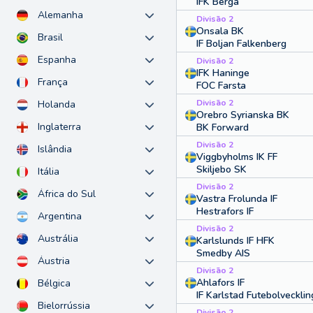
IFK Berga
Alemanha
Divisão 2
Onsala BK
Brasil
IF Boljan Falkenberg
Espanha
Divisão 2
IFK Haninge
França
FOC Farsta
Divisão 2
Holanda
Orebro Syrianska BK
Inglaterra
BK Forward
Divisão 2
Islândia
Viggbyholms IK FF
Skiljebo SK
Itália
Divisão 2
África do Sul
Vastra Frolunda IF
Hestrafors IF
Argentina
Divisão 2
Austrália
Karlslunds IF HFK
Smedby AIS
Áustria
Divisão 2
Ahlafors IF
Bélgica
IF Karlstad Futebolvecklin
Bielorrússia
Divisão 2