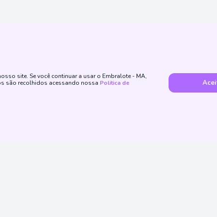
sso site. Se você continuar a usar o Embralote - MA,
Acei
dos são recolhidos acessando nossa
Politica de
Método de Pagamento
ssas Redes Sociais