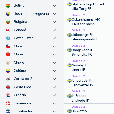
Staffanstorp United
Bolívia
Lilla Torg FF
Bósnia e Herzegovina
Divisão 2
Oskarshamns AIK
Bulgária
IFK Karlshamn
Canadá
Divisão 2
Lidkopings FK
Cazaquistão
Stenungsunds IF
Divisão 2
Chile
Raagsveds IF
China
Syrianska FC
Divisão 2
Chipre
Nosaby IF
Linero IF
Colômbia
Divisão 2
Coreia do Sul
Jonsereds IF
Landvetter IS
Costa Rica
Divisão 2
Croácia
IK Franke
Enskede IK
Dinamarca
Divisão 2
BK Astrio
El Salvador