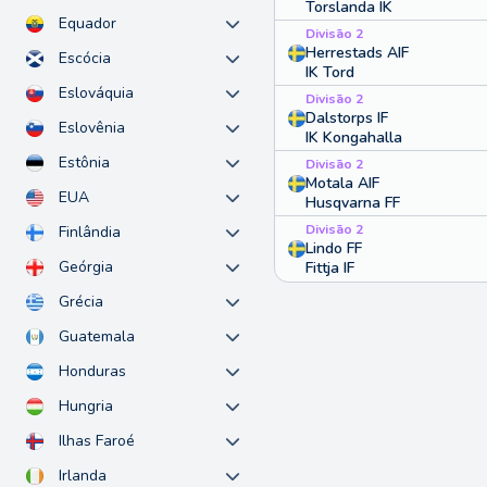
Torslanda IK
Equador
Divisão 2
Herrestads AIF
Escócia
IK Tord
Eslováquia
Divisão 2
Dalstorps IF
Eslovênia
IK Kongahalla
Estônia
Divisão 2
Motala AIF
EUA
Husqvarna FF
Divisão 2
Finlândia
Lindo FF
Geórgia
Fittja IF
Grécia
Guatemala
Honduras
Hungria
Ilhas Faroé
Irlanda