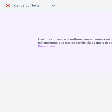
Irlanda do Norte
Israel
Lituânia
Macedônia do Norte
México
Usamos cookies para melhorar sua experiência em no
registraremos que está de acordo. Saiba quais da
Moçambique
Privacidade
.
Montenegro
Nicarágua
Noruega
País de Gales
Paraguai
Peru
Siga No
Polônia
Portugal