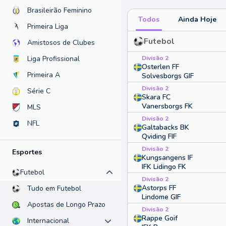
Brasileirão Feminino
Todos
Ainda Hoje
Primeira Liga
Futebol
Amistosos de Clubes
Divisão 2
Liga Profissional
Osterlen FF
Primeira A
Solvesborgs GIF
Divisão 2
Série C
Skara FC
Vanersborgs FK
MLS
Divisão 2
NFL
Galtabacks BK
Qviding FIF
Divisão 2
Esportes
Kungsangens IF
IFK Lidingo FK
Futebol
Divisão 2
Astorps FF
Tudo em Futebol
Lindome GIF
Apostas de Longo Prazo
Divisão 2
Rappe Goif
Internacional