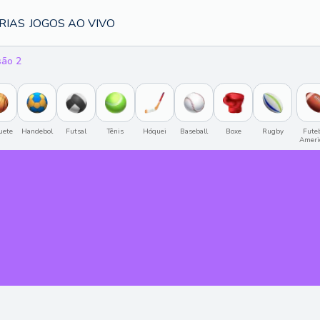
RIAS
JOGOS AO VIVO
são 2
uete
Handebol
Futsal
Tênis
Hóquei
Baseball
Boxe
Rugby
Futeb
Ameri