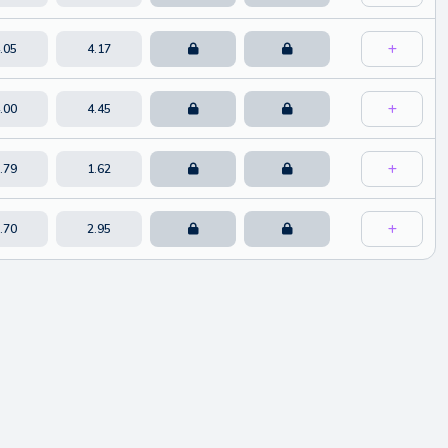
.05
4.17
.00
4.45
.79
1.62
.70
2.95