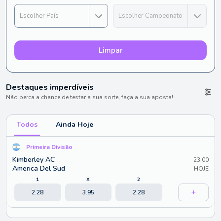
Limpar
Destaques imperdíveis
Não perca a chance de testar a sua sorte, faça a sua aposta!
Todos
Ainda Hoje
Primeira Divisão
Kimberley AC
23:00
America Del Sud
HOJE
1
X
2
2.28
3.95
2.28