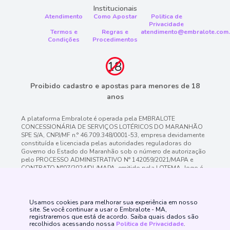
Institucionais
Atendimento
Como Apostar
Politica de
Privacidade
Termos e
Regras e
atendimento@embralote.com.
Condições
Procedimentos
Proibido cadastro e apostas para menores de 18
anos
A plataforma Embralote é operada pela EMBRALOTE
CONCESSIONÁRIA DE SERVIÇOS LOTÉRICOS DO MARANHÃO
SPE S/A, CNPJ/MF n.° 46.709.348/0001-53, empresa devidamente
constituída e licenciada pelas autoridades reguladoras do
Governo do Estado do Maranhão sob o número de autorização
pelo PROCESSO ADMINISTRATIVO N° 142059/2021/MAPA e
CONTRATO N°07/2024/DL/MAPA. emitido pela LOTEMA. Jogo é
proibido a menores de 18 anos, oferece risco de grandes perdas
financeiras e em excesso podem causar riscos à saúde. Veja
nossa página de Jogo Responsável para mais detalhes e as
ferramentas disponíveis. Jogue com responsabilidade.
Usamos cookies para melhorar sua experiência em nosso
site. Se você continuar a usar o Embralote - MA,
registraremos que está de acordo. Saiba quais dados são
recolhidos acessando nossa
Politica de Privacidade
.