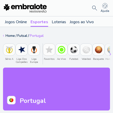
Ajuda
Jogos Online
Esportes
Loterias
Jogos ao Vivo
Home
Futsal
Portugal
Série A
Liga Dos
Liga
Favoritos
Ao Vivo
Futebol
Voleibol
Basquete
Hande
Campeões
Europa
Portugal