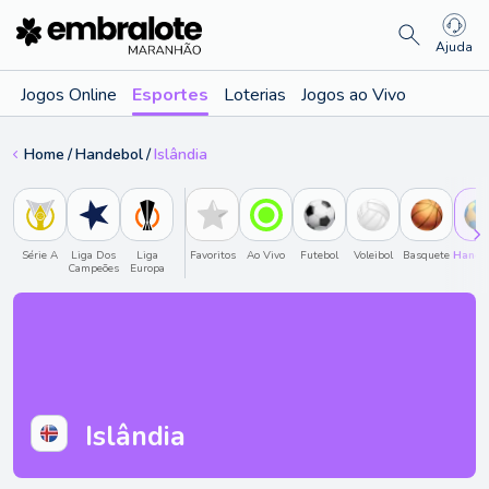
Ajuda
Jogos Online
Esportes
Loterias
Jogos ao Vivo
Home
Handebol
Islândia
Série A
Liga Dos
Liga
Favoritos
Ao Vivo
Futebol
Voleibol
Basquete
Hande
Campeões
Europa
Islândia