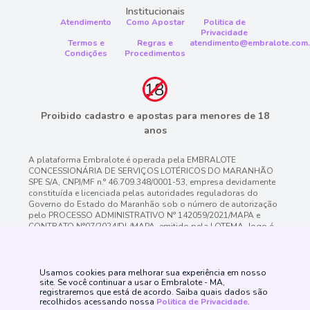
Institucionais
Atendimento
Como Apostar
Politica de
Privacidade
Termos e
Regras e
atendimento@embralote.com.
Condições
Procedimentos
Proibido cadastro e apostas para menores de 18
anos
A plataforma Embralote é operada pela EMBRALOTE
CONCESSIONÁRIA DE SERVIÇOS LOTÉRICOS DO MARANHÃO
SPE S/A, CNPJ/MF n.° 46.709.348/0001-53, empresa devidamente
constituída e licenciada pelas autoridades reguladoras do
Governo do Estado do Maranhão sob o número de autorização
pelo PROCESSO ADMINISTRATIVO N° 142059/2021/MAPA e
CONTRATO N°07/2024/DL/MAPA. emitido pela LOTEMA. Jogo é
proibido a menores de 18 anos, oferece risco de grandes perdas
financeiras e em excesso podem causar riscos à saúde. Veja
nossa página de Jogo Responsável para mais detalhes e as
ferramentas disponíveis. Jogue com responsabilidade.
Usamos cookies para melhorar sua experiência em nosso
site. Se você continuar a usar o Embralote - MA,
registraremos que está de acordo. Saiba quais dados são
recolhidos acessando nossa
Politica de Privacidade
.