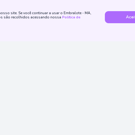
sso site. Se você continuar a usar o Embralote - MA,
Acei
dos são recolhidos acessando nossa
Politica de
Método de Pagamento
ssas Redes Sociais
Institucionais
Atendimento
Como Apostar
Politica de Priva
atendimento@embralote.com.br
de 18 anos
Powered by
CESSIONÁRIA DE SERVIÇOS
/0001-53, empresa
guladoras do Governo do