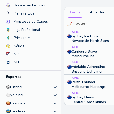
Brasileirão Feminino
Todos
Amanhã
Primeira Liga
Amistosos de Clubes
Hóquei
Liga Profissional
AIHL
Sydney Ice Dogs
Primeira A
Newcastle North Stars
Série C
AIHL
Canberra Brave
MLS
Melbourne Ice
NFL
AIHL
Adelaide Adrenaline
Brisbane Lightning
Esportes
AIHL
Perth Thunder
Melbourne Mustangs
Futebol
AIHL
Voleibol
Sydney Bears
Central Coast Rhinos
Basquete
Handebol