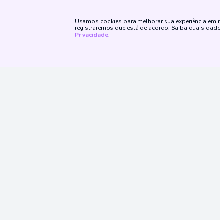
Noruega
Usamos cookies para melhorar sua experiência em no
República Tcheca
registraremos que está de acordo. Saiba quais da
Privacidade
.
Rússia
Suécia
Suíça
Baseball
Siga No
Boxe
Rugby
Futebol Americano
Sobre
Tênis de Mesa
Quem Somos
Jogo Responsável
Promoções
Sinuca
Proibido cadastro e apostas para menores 
Automobilismo
A plataforma Embralote é operada pela EMBRALOTE CON
LOTÉRICOS DO MARANHÃO SPE S/A, CNPJ/MF n.° 46.709.348
devidamente constituída e licenciada pelas autoridades re
Resultados