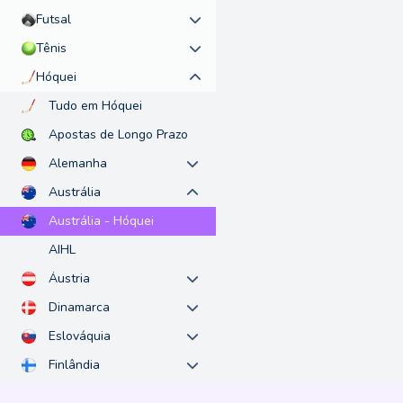
Futsal
Tênis
Hóquei
Tudo em Hóquei
Apostas de Longo Prazo
Alemanha
Austrália
Austrália - Hóquei
AIHL
Áustria
Dinamarca
Eslováquia
Finlândia
Internacional