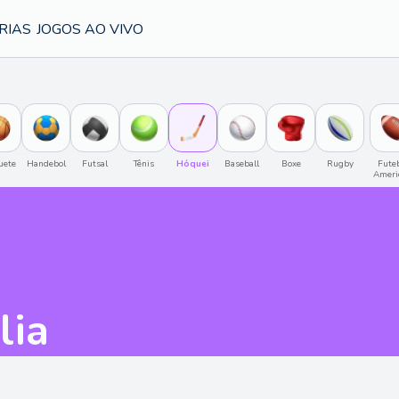
RIAS
JOGOS AO VIVO
uete
Handebol
Futsal
Tênis
Hóquei
Baseball
Boxe
Rugby
Futeb
Ameri
lia