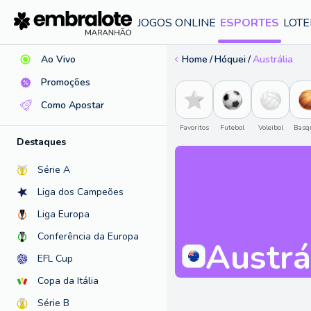
Ajuda
JOGOS ONLINE
ESPORTES
LOTE
Ao Vivo
Home
Hóquei
Austrália
Promoções
Como Apostar
Favoritos
Futebol
Voleibol
Basq
Destaques
Série A
Liga dos Campeões
Liga Europa
Conferência da Europa
Austrá
EFL Cup
Copa da Itália
Série B