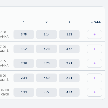
1
X
2
+ Odds
7:00
3.75
5.14
1.52
ANHÃ
7:00
1.62
4.78
3.42
ANHÃ
7:15
2.20
4.70
2.21
ANHÃ
8:00
2.34
4.59
2.11
ANHÃ
07:00
1.33
5.72
4.64
09/08