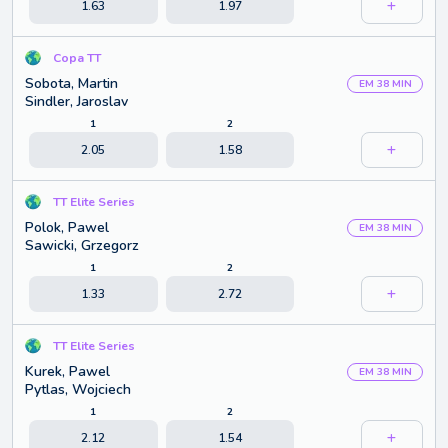
1.63
1.97
Copa TT
Sobota, Martin
EM 38 MIN
Sindler, Jaroslav
1
2
2.05
1.58
TT Elite Series
Polok, Pawel
EM 38 MIN
Sawicki, Grzegorz
1
2
1.33
2.72
TT Elite Series
Kurek, Pawel
EM 38 MIN
Pytlas, Wojciech
1
2
2.12
1.54