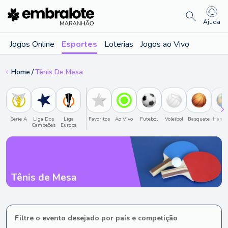
Ajuda
Jogos Online
Esportes
Loterias
Jogos ao Vivo
Home
Tênis De Mesa
Série A
Liga Dos
Liga
Favoritos
Ao Vivo
Futebol
Voleibol
Basquete
Hande
Campeões
Europa
Tênis de Mesa
Filtre o evento desejado por país e competição