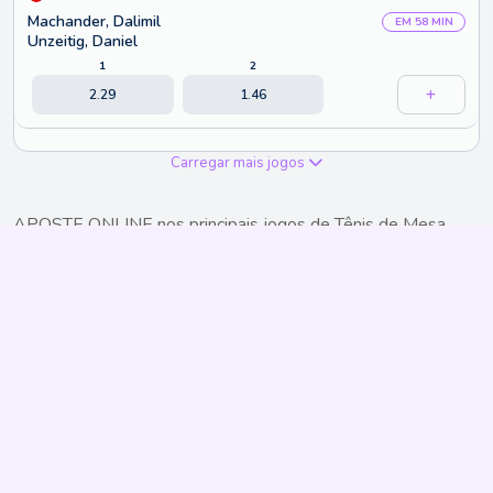
Machander, Dalimil
EM 58 MIN
Unzeitig, Daniel
1
2
2.29
1.46
Carregar mais jogos
APOSTE ONLINE nos principais jogos de Tênis de Mesa
com o Embralote - MA! Confira estatísticas, notícias, tabela,
jogos em tempo real e mais informações