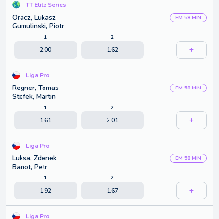
TT Elite Series
Oracz, Lukasz
EM 58 MIN
Gumulinski, Piotr
1
2
2.00
1.62
Liga Pro
Regner, Tomas
EM 58 MIN
Stefek, Martin
1
2
1.61
2.01
Liga Pro
Luksa, Zdenek
EM 58 MIN
Banot, Petr
1
2
1.92
1.67
Liga Pro