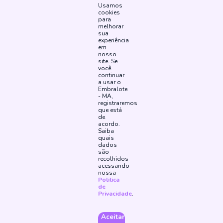
Usamos
cookies
para
melhorar
sua
experiência
em
nosso
site. Se
você
continuar
a usar o
Embralote
- MA,
registraremos
que está
de
acordo.
Saiba
quais
dados
são
recolhidos
Siga Nossas Redes Sociais
acessando
nossa
Politica
de
Método de Pagamento
Privacidade
.
Aceitar