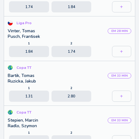
1.74
1.84
Liga Pro
Vinter, Tomas
EM 28 MIN
Pusch, Frantisek
1
2
1.84
1.74
Copa TT
Bartik, Tomas
EM 33 MIN
Ruzicka, Jakub
1
2
1.31
2.80
Copa TT
Stepien, Marcin
EM 33 MIN
Radlo, Szymon
1
2