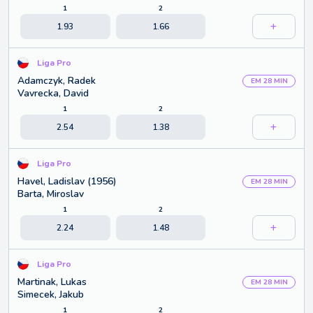
1
2
1.93
1.66
Liga Pro
Adamczyk, Radek
EM 28 MIN
Vavrecka, David
1
2
2.54
1.38
Liga Pro
Havel, Ladislav (1956)
EM 28 MIN
Barta, Miroslav
1
2
2.24
1.48
Liga Pro
Martinak, Lukas
EM 28 MIN
Simecek, Jakub
1
2