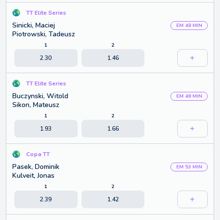
TT Elite Series
Sinicki, Maciej
EM 48 MIN
Piotrowski, Tadeusz
1
2
2.30
1.46
TT Elite Series
Buczynski, Witold
EM 48 MIN
Sikon, Mateusz
1
2
1.93
1.66
Copa TT
Pasek, Dominik
EM 53 MIN
Kulveit, Jonas
1
2
2.39
1.42