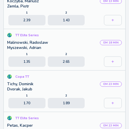
Koczyba, Mariusz
EM 13 MIN
Zemla, Piotr
1
2
2.39
1.43
TT Elite Series
Malinowski, Radoslaw
EM 18 MIN
Myszewski, Adrian
1
2
1.35
2.65
Copa TT
Tichy, Dominik
EM 23 MIN
Dvorak, Jakub
1
2
1.70
1.89
TT Elite Series
Petas, Kacper
EM 23 MIN