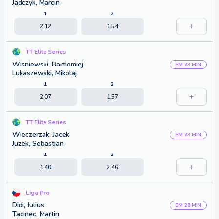
Jadczyk, Marcin
1
2
2.12
1.54
TT Elite Series
Wisniewski, Bartlomiej
EM 23 MIN
Lukaszewski, Mikolaj
1
2
2.07
1.57
TT Elite Series
Wieczerzak, Jacek
EM 23 MIN
Juzek, Sebastian
1
2
1.40
2.46
Liga Pro
Didi, Julius
EM 28 MIN
Tacinec, Martin