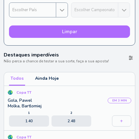
Limpar
Destaques imperdíveis
Não perca a chance de testar a sua sorte, faça a sua aposta!
Todos
Ainda Hoje
Copa TT
Gola, Pawel
EM 3 MIN
Molka, Bartlomiej
1
2
1.40
2.48
Copa TT