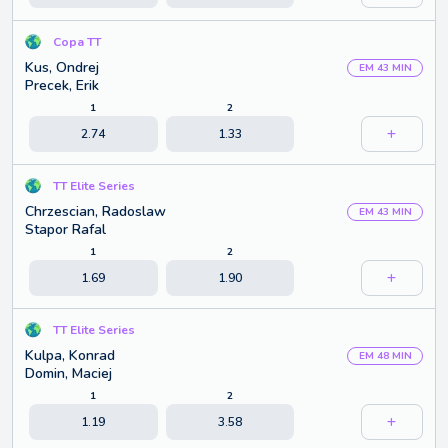
Copa TT
Kus, Ondrej
EM 43 MIN
Precek, Erik
1
2
2.74
1.33
TT Elite Series
Chrzescian, Radoslaw
EM 43 MIN
Stapor Rafal
1
2
1.69
1.90
TT Elite Series
Kulpa, Konrad
EM 48 MIN
Domin, Maciej
1
2
1.19
3.58