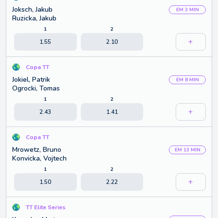
Joksch, Jakub
EM 3 MIN
Ruzicka, Jakub
1
2
1.55
2.10
Copa TT
Jokiel, Patrik
EM 8 MIN
Ogrocki, Tomas
1
2
2.43
1.41
Copa TT
Mrowetz, Bruno
EM 13 MIN
Konvicka, Vojtech
1
2
1.50
2.22
TT Elite Series