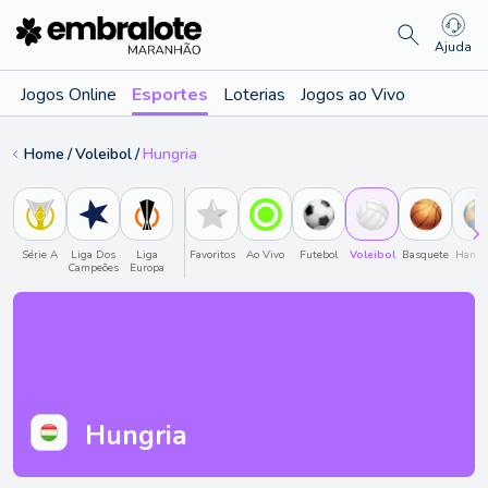
Ajuda
Jogos Online
Esportes
Loterias
Jogos ao Vivo
Home
Voleibol
Hungria
Série A
Liga Dos
Liga
Favoritos
Ao Vivo
Futebol
Voleibol
Basquete
Hande
Campeões
Europa
Hungria