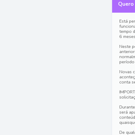
Quero
Está pe
funcion
tempo d
6 meses
Neste p
anterio
normalm
período
Novas c
aconteç
conta s
IMPORTA
solicit
Durante
será ap
conteúd
quaisqu
De qual