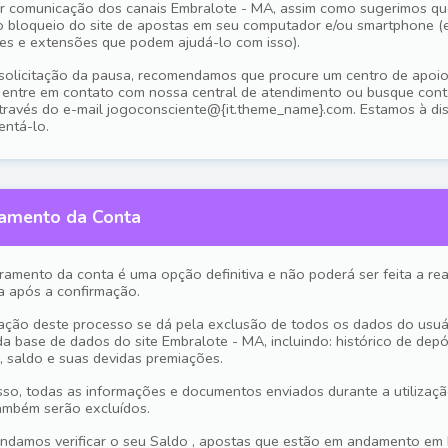
r comunicação dos canais Embralote - MA, assim como sugerimos qu
 o bloqueio do site de apostas em seu computador e/ou smartphone (
es e extensões que podem ajudá-lo com isso).
solicitação da pausa, recomendamos que procure um centro de apoio
r, entre em contato com nossa central de atendimento ou busque con
através do e-mail jogoconsciente@{it.theme_name}.com. Estamos à di
entá-lo.
ramento da Conta
ramento da conta é uma opção definitiva e não poderá ser feita a re
a após a confirmação.
zação deste processo se dá pela exclusão de todos os dados do usuá
da base de dados do site Embralote - MA, incluindo: histórico de depó
, saldo e suas devidas premiações.
sso, todas as informações e documentos enviados durante a utilizaç
ambém serão excluídos.
damos verificar o seu Saldo , apostas que estão em andamento em