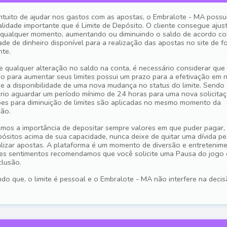
ntuito de ajudar nos gastos com as apostas, o Embralote - MA possu
alidade importante que é Limite de Depósito. O cliente consegue ajus
 qualquer momento, aumentando ou diminuindo o saldo de acordo c
ade de dinheiro disponível para a realização das apostas no site de f
nte.
e qualquer alteração no saldo na conta, é necessário considerar que
ão para aumentar seus limites possui um prazo para a efetivação em 
 e a disponibilidade de uma nova mudança no status do limite. Sendo 
rio aguardar um período mínimo de 24 horas para uma nova solicitaç
ões para diminuição de limites são aplicadas no mesmo momento da
ção.
amos a importância de depositar sempre valores em que puder pagar,
pósitos acima de sua capacidade, nunca deixe de quitar uma dívida p
alizar apostas. A plataforma é um momento de diversão e entretenime
es sentimentos recomendamos que você solicite uma Pausa do jogo 
lusão.
do que, o limite é pessoal e o Embralote - MA não interfere na deci