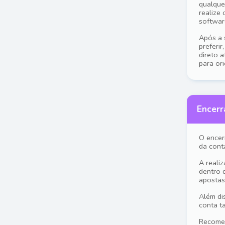
qualque
realize
softwar
Após a 
preferi
direto 
para ori
Encer
O encer
da cont
A reali
dentro 
apostas
Além di
conta t
Recomen