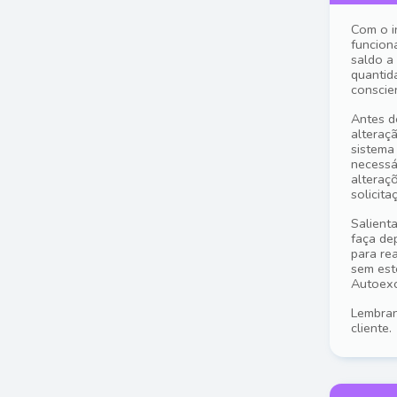
Com o i
funcion
saldo a
quantid
conscie
Antes d
alteraç
sistema
necessá
alteraç
solicita
Salient
faça de
para re
sem est
Autoexc
Lembran
cliente.