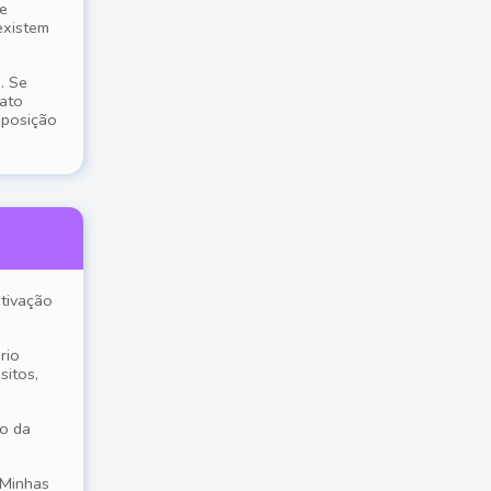
e
existem
. Se
tato
sposição
ativação
rio
sitos,
ão da
 Minhas