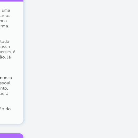
i uma
tar os
om a
orma
 toda
nosso
assim, é
ão. Já
 nunca
essoal
nto,
ou a
são do