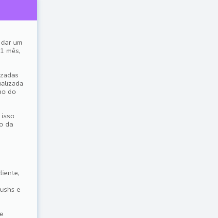
 dar um
 1 mês,
izadas
ualizada
no do
 isso
o da
liente,
pushs e
e