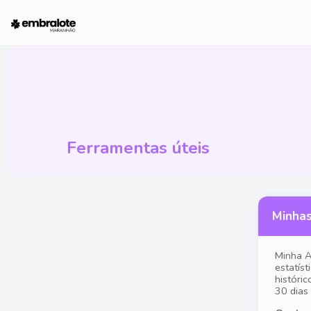
Ferramentas úteis
Minhas
Minha A
estatís
históri
30 dias