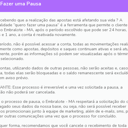
 Fazer uma Pausa
rcebendo que a realização das apostas está afetando sua vida ? A
alidade “quero fazer uma pausa” é a ferramenta que permite o cliente
o Embralote - MA, após o período escolhido que pode ser 24 horas,
 e 1 ano, a conta é reativada novamente.
eríodo, não é possível acessar a conta, todas as movimentações real
rmente como apostas, depósitos e saques continuam ativas e será at
ente, porém as informações só podem ser visualizadas após o térmi
 selecionado.
ontas, utilizando dados de outras pessoas, não serão aceitas e, caso
a, todas elas serão bloqueadas e o saldo remanescente será excluíd
em aviso prévio.
NTE: Esse processo é irreversível e uma vez solicitada a pausa, a
ação não poderá ser cancelada.
 o processo de pausa, o Embralote - MA respeitará a solicitação do c
agado seus dados da nossa base, ou seja, não será possível receber
os promocionais junto à equipe de marketing, além de e-mails, sms, 
er outras comunicações uma vez que o processo for concluído.
quer forma, recomendamos que você cancele o recebimento de toda 