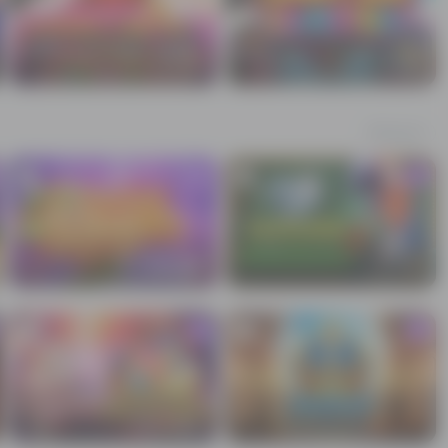
346 jogos