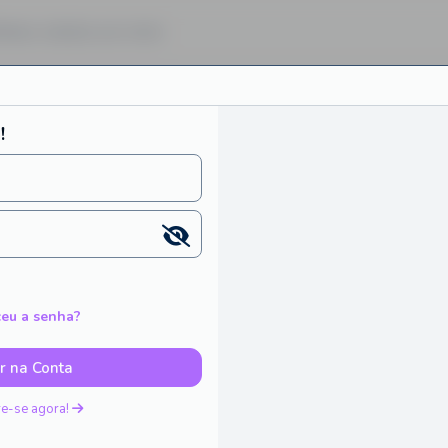
RIAS
JOGOS AO VIVO
!
eu a senha?
r na Conta
e-se agora!