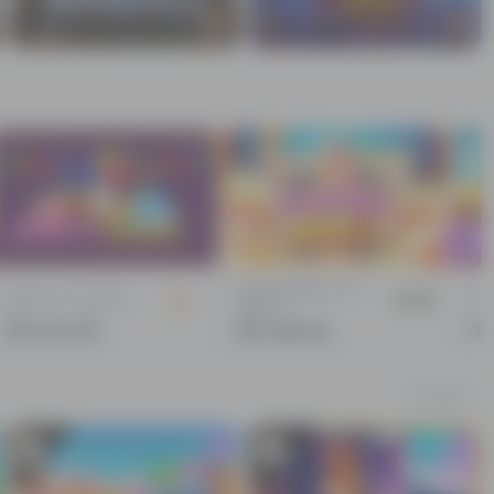
WELLYGNTON
******
SILON
****** ganhou
ISA
ganhou
R$ 423,00
R$
R$ 384,64
53 jogos