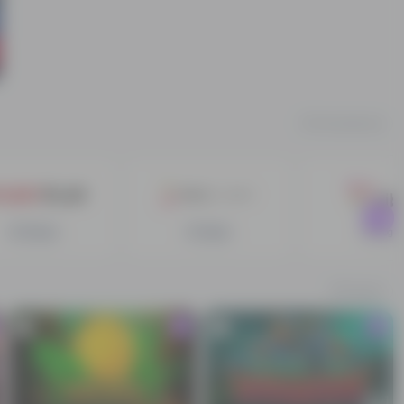
10 Fornecedores
126 Jogos
53 Jogos
44 Jogos
407 jogos