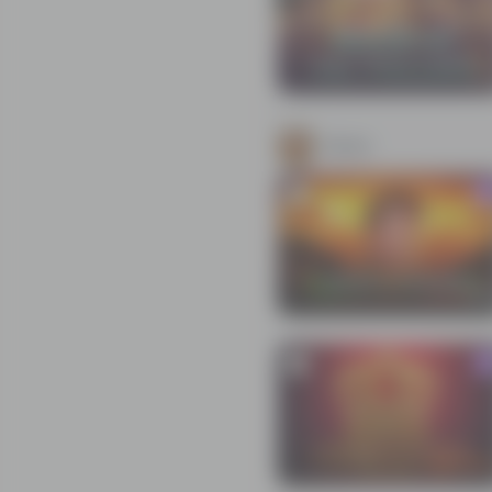
Slots