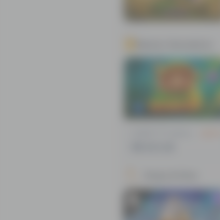
Maiores Vencedores
ALAIDE
****** ganhou
R$ 517,20
Drops & Wins