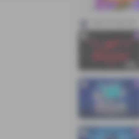
Jogos de Explosão