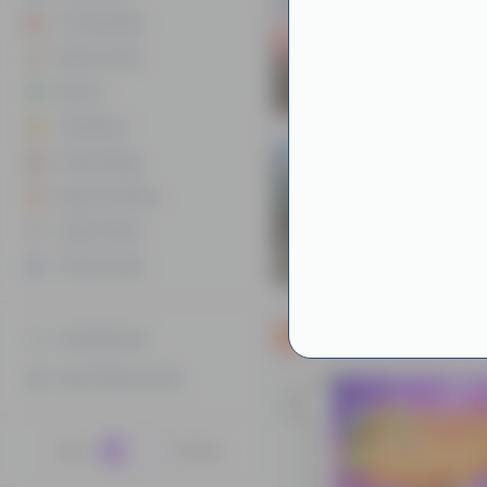
Acumulados
Multi Linhas
Épicos
Temáticos
Vídeo Bingo
Jogos de Mesa
Vídeo Poker
Turbo Drops
Top 10 mais jogados
Atendimento
Jogo Responsável
Dia
Noite